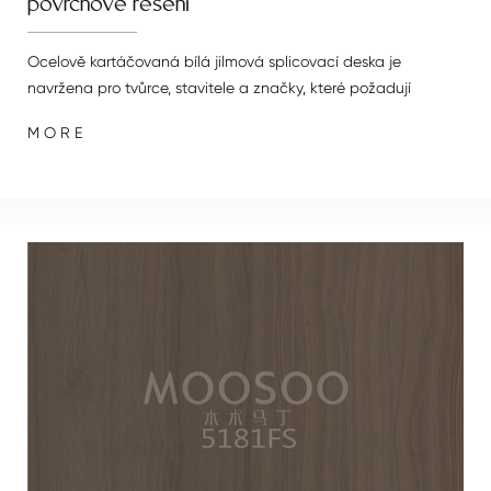
povrchové řešení
Ocelově kartáčovaná bílá jilmová splicovací deska je
navržena pro tvůrce, stavitele a značky, které požadují
vizuální sofistikovanost i dlouhodobý výkon. Navržené s
M O R E
pečlivě vyrobenou ocelí-