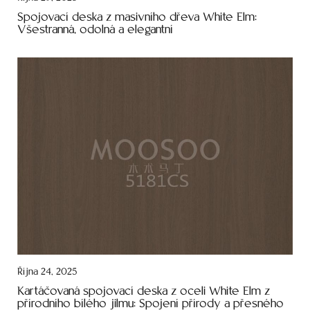
Spojovací deska z masivního dřeva White Elm:
Všestranná, odolná a elegantní
Října 24, 2025
Kartáčovaná spojovací deska z oceli White Elm z
přírodního bílého jilmu: Spojení přírody a přesného