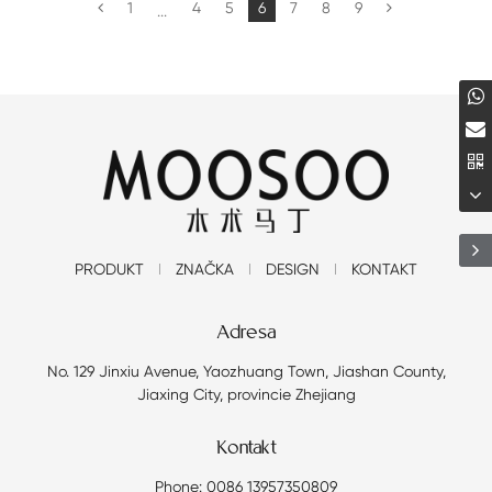
1
4
5
6
7
8
9
...
PRODUKT
ZNAČKA
DESIGN
KONTAKT
Adresa
No. 129 Jinxiu Avenue, Yaozhuang Town, Jiashan County,
Jiaxing City, provincie Zhejiang
Kontakt
Phone: 0086 13957350809