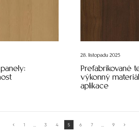
28. listopadu 2025
panely:
Prefabrikované 
nost
výkonný materiál
aplikace
1
3
4
5
6
7
9
...
...