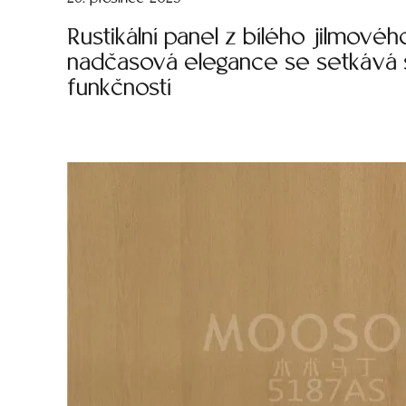
Rustikální panel z bílého jilmovéh
nadčasová elegance se setkává 
funkčností