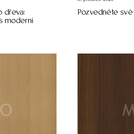
o dřeva:
Pozvedněte své 
s moderní