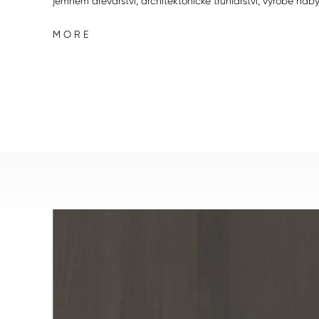
jemném dřevařství, architektonické truhlářství, výrobě náb
designu. Spojují tradiční dřevěnou krásu s módem
M O R E