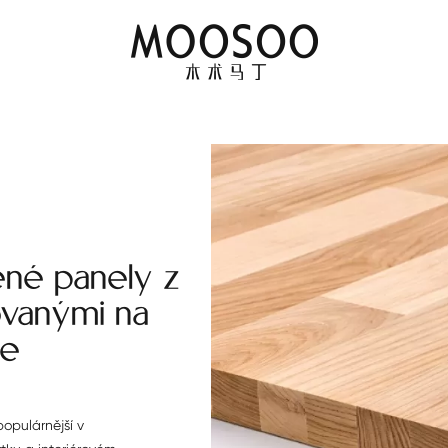
ěné panely z
ovanými na
ce
populárnější v