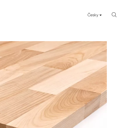

Česky