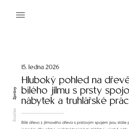
MENU
15. ledna 2026
Hluboký pohled na dřev
bílého jilmu s prsty spoj
Zprávy
nábytek a truhlářské prá
Značka
Bílé dřevo z jilmového dřeva s prstovým spojem jsou stále 