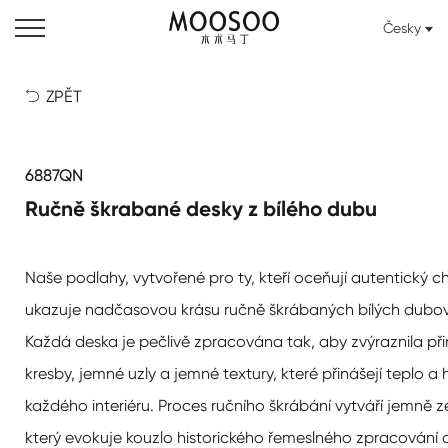
Česky
ZPĚT

6887QN
Ručně škrabané desky z bílého dubu
Naše podlahy, vytvořené pro ty, kteří oceňují autentický c
ukazuje nadčasovou krásu ručně škrábaných bílých dubov
Každá deska je pečlivě zpracována tak, aby zvýraznila př
kresby, jemné uzly a jemné textury, které přinášejí teplo a
každého interiéru. Proces ručního škrábání vytváří jemně ze
který evokuje kouzlo historického řemeslného zpracování a