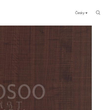

Česky