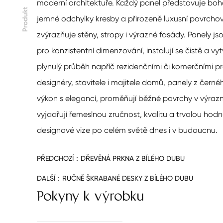
moderní architektuře. Každý panel představuje bo
Produkt
jemné odchylky kresby a přirozeně luxusní povrcho
zvýrazňuje stěny, stropy i výrazné fasády. Panely j
pro konzistentní dimenzování, instalují se čistě a vytv
plynulý průběh napříč rezidenčními či komerčními p
designéry, stavitele i majitele domů, panely z čern
výkon s elegancí, proměňují běžné povrchy v výrazn
vyjadřují řemeslnou zručnost, kvalitu a trvalou hodn
designové vize po celém světě dnes i v budoucnu.
PŘEDCHOZÍ：
DŘEVĚNÁ PRKNA Z BÍLÉHO DUBU
DALŠÍ：
RUČNĚ ŠKRABANÉ DESKY Z BÍLÉHO DUBU
Pokyny k výrobku