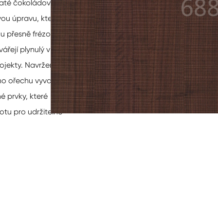
haté čokoládové tóny,
vou úpravu, která
sou přesně frézované
ářejí plynulý vizuální
rojekty. Navržené pro
ého ořechu vyvažují
é prvky, které
otu pro udržitelné