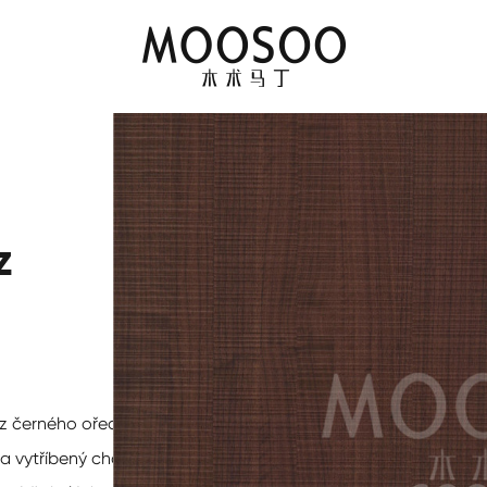
z
 z černého ořechu,
 a vytříbený charakter