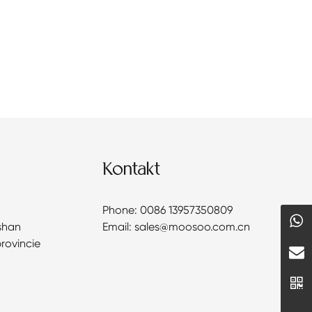
Kontakt
Phone: 0086 13957350809
shan
Email: sales@moosoo.com.cn
provincie