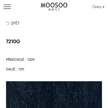
Česky
ZPĚT

7210G
PŘEDCHOZÍ：
7209
DALŠÍ：
7211