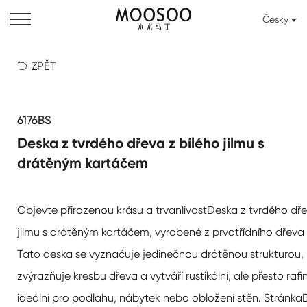
Česky
ZPĚT

6176BS
Deska z tvrdého dřeva z bílého jilmu s
drátěným kartáčem
Objevte přirozenou krásu a trvanlivost
Deska z tvrdého dře
jilmu s drátěným kartáčem
, vyrobené z prvotřídního dřeva z
Tato deska se vyznačuje jedinečnou drátěnou strukturou, 
zvýrazňuje kresbu dřeva a vytváří rustikální, ale přesto raf
ideální pro podlahu, nábytek nebo obložení stěn. Stránka