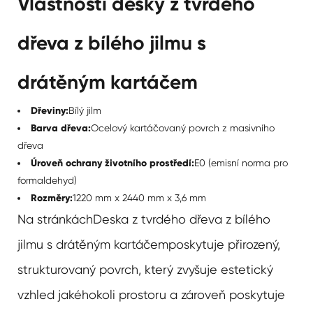
Vlastnosti desky z tvrdého
dřeva z bílého jilmu s
drátěným kartáčem
Dřeviny:
Bílý jilm
Barva dřeva:
Ocelový kartáčovaný povrch z masivního
dřeva
Úroveň ochrany životního prostředí:
E0 (emisní norma pro
formaldehyd)
Rozměry:
1220 mm x 2440 mm x 3,6 mm
Na stránkách
Deska z tvrdého dřeva z bílého
jilmu s drátěným kartáčem
poskytuje přirozený,
strukturovaný povrch, který zvyšuje estetický
vzhled jakéhokoli prostoru a zároveň poskytuje