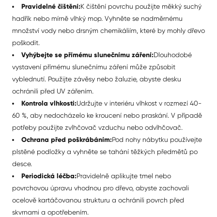
Pravidelné čištění:
K čištění povrchu použijte měkký suchý
hadřík nebo mírně vlhký mop. Vyhněte se nadměrnému
množství vody nebo drsným chemikáliím, které by mohly dřevo
poškodit.
Vyhýbejte se přímému slunečnímu záření:
Dlouhodobé
vystavení přímému slunečnímu záření může způsobit
vyblednutí. Použijte závěsy nebo žaluzie, abyste desku
ochránili před UV zářením.
Kontrola vlhkosti:
Udržujte v interiéru vlhkost v rozmezí 40-
60 %, aby nedocházelo ke kroucení nebo praskání. V případě
potřeby použijte zvlhčovač vzduchu nebo odvlhčovač.
Ochrana před poškrábáním:
Pod nohy nábytku používejte
plstěné podložky a vyhněte se tahání těžkých předmětů po
desce.
Periodická léčba:
Pravidelně aplikujte tmel nebo
povrchovou úpravu vhodnou pro dřevo, abyste zachovali
ocelově kartáčovanou strukturu a ochránili povrch před
skvrnami a opotřebením.