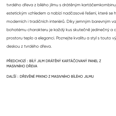
tvrdého dřeva z bílého jilmu s drátěným kartáčem
kombinuj
estetickým vzhledem a nabízí nadčasové řešení, které se 
moderních i tradičních interiérů. Díky jemným barevným va
bohatému charakteru je každý kus skutečně jedinečný a
prostoru teplo a eleganci. Poznejte kvalitu a styl s touto 
deskou z tvrdého dřeva.
PŘEDCHOZÍ：
BÍLÝ JILM DRÁTĚNÝ KARTÁČOVANÝ PANEL Z
MASIVNÍHO DŘEVA
DALŠÍ：
DŘEVĚNÉ PRKNO Z MASIVNÍHO BÍLÉHO JILMU