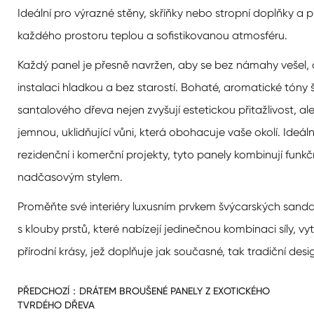
Ideální pro výrazné stěny, skříňky nebo stropní doplňky a p
každého prostoru teplou a sofistikovanou atmosféru.
Každý panel je přesně navržen, aby se bez námahy vešel,
instalaci hladkou a bez starostí. Bohaté, aromatické tóny
santalového dřeva nejen zvyšují estetickou přitažlivost, al
jemnou, uklidňující vůni, která obohacuje vaše okolí. Ideáln
rezidenční i komerční projekty, tyto panely kombinují funkč
nadčasovým stylem.
Proměňte své interiéry luxusním prvkem švýcarských sand
s klouby prstů, které nabízejí jedinečnou kombinaci síly, vyt
přírodní krásy, jež doplňuje jak současné, tak tradiční desi
PŘEDCHOZÍ：
DRÁTEM BROUŠENÉ PANELY Z EXOTICKÉHO
TVRDÉHO DŘEVA