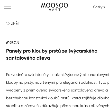
Česky
ZPĚT

6193CN
Panely pro klouby prstů ze švýcarského
santalového dřeva
Pozvedněte své interiéry s našimi švýcarskými sandalovými
klouby na prsty, navrženými pro eleganci i odolnost. Tyto 
vyrobeny z prémiového švýcarského santalového dřeva a 
bezchybnou konstrukci kloubů prstů, která zajišťuje dlouho
stabilitu a zároveň zdůrazňuje přirozenou krásu dřevěných 