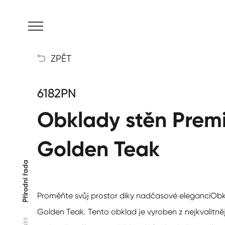
MENU
ZPĚT

6182PN
Obklady stěn Prem
Golden Teak
Přírodní řada
Proměňte svůj prostor díky nadčasové eleganci
Obk
Golden Teak
. Tento obklad je vyroben z nejkvalitně