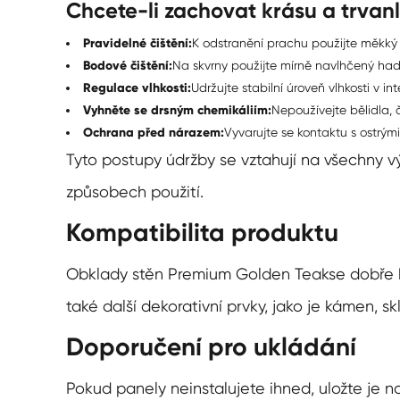
Chcete-li zachovat krásu a trvanl
Pravidelné čištění:
K odstranění prachu použijte měkký
Bodové čištění:
Na skvrny použijte mírně navlhčený had
Regulace vlhkosti:
Udržujte stabilní úroveň vlhkosti v i
Vyhněte se drsným chemikáliím:
Nepoužívejte bělidla, 
Ochrana před nárazem:
Vyvarujte se kontaktu s ostrý
Tyto postupy údržby se vztahují na všechny vý
způsobech použití.
Kompatibilita produktu
Obklady stěn Premium Golden Teak
se dobře 
také další dekorativní prvky, jako je kámen, skl
Doporučení pro ukládání
Pokud panely neinstalujete ihned, uložte je 