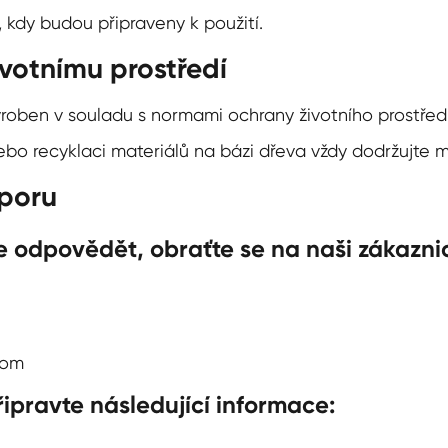
kdy budou připraveny k použití.
votnímu prostředí
yroben v souladu s normami ochrany životního prostředí 
nebo recyklaci materiálů na bázi dřeva vždy dodržujte m
poru
e odpovědět, obraťte se na naši zákazn
com
ipravte následující informace: