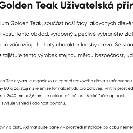
olden Teak Uživatelská pří
mium Golden Teak
, součást naší řady lakovaných dřevě
anlivost. Tento obklad, vyrobený z pečlivě vybraného 
terá zdůrazňuje bohatý charakter kresby dřeva. Se st
zajišťuje tento výrobek stejnou měrou bezpečnost, udrž
den Teak
vykazuje organickou eleganci teakového dřeva s rafinovanou 
 E0 a zajišťují nízké emise formaldehydu pro zdravější vnitřní prostředí
x 2440 mm x 3,6 mm lze obklad přizpůsobit široké škále aplikací.
vyšuje vzhled i odolnost povrchu.
 rovný a čistý. Aklimatizujte panely v prostředí instalace po dobu nejm