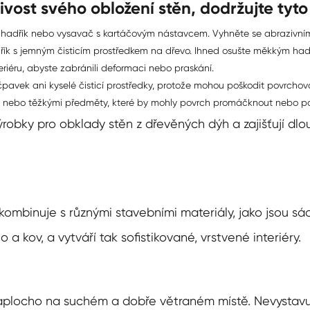
ivost svého obložení stěn, dodržujte tyt
 hadřík nebo vysavač s kartáčovým nástavcem. Vyhněte se abrazivní
řík s jemným čisticím prostředkem na dřevo. Ihned osušte měkkým had
nteriéru, abyste zabránili deformaci nebo praskání.
čpavek ani kyselé čisticí prostředky, protože mohou poškodit povrchov
mi nebo těžkými předměty, které by mohly povrch promáčknout nebo p
robky pro obklady stěn z dřevěných dýh a zajišťují dlo
kombinuje s různými stavebními materiály, jako jsou sá
o a kov, a vytváří tak sofistikované, vrstvené interiéry.
naplocho na suchém a dobře větraném místě. Nevystavuj