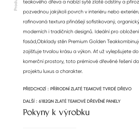
Produkt
teakového dřeva a nabízí syté zlaté odstíny a přiro
pozvednou jakýkoli povrch v interiéru nebo exteriér
rafinovaná textura přinášejí sofistikovaný, organic
moderních i tradičních designů. Ideální pro obložen
fasád,
Obklady stěn Premium Golden Teak
kombinuje
zajišťuje trvalou krásu a výkon. Ať už vylepšujete 
komerční prostory, toto prémiové dřevěné řešení 
projektu luxus a charakter.
PŘEDCHOZÍ：
PŘÍRODNÍ ZLATÉ TEAKOVÉ TVRDÉ DŘEVO
DALŠÍ：
6182QN ZLATÉ TEAKOVÉ DŘEVĚNÉ PANELY
Pokyny k výrobku