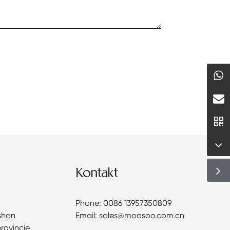
Kontakt
Phone: 0086 13957350809
shan
Email: sales@moosoo.com.cn
provincie