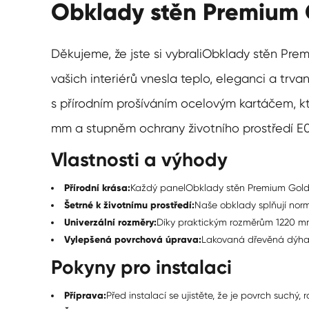
Obklady stěn Premium G
Děkujeme, že jste si vybrali
Obklady stěn Pre
vašich interiérů vnesla teplo, eleganci a trv
s přírodním prošíváním ocelovým kartáčem, k
mm a stupněm ochrany životního prostředí E0 
Vlastnosti a výhody
Přírodní krása:
Každý panel
Obklady stěn Premium Gol
Šetrné k životnímu prostředí:
Naše obklady splňují normy
Univerzální rozměry:
Díky praktickým rozměrům 1220 mm 
Vylepšená povrchová úprava:
Lakovaná dřevěná dýha z
Pokyny pro instalaci
Příprava:
Před instalací se ujistěte, že je povrch suchý,