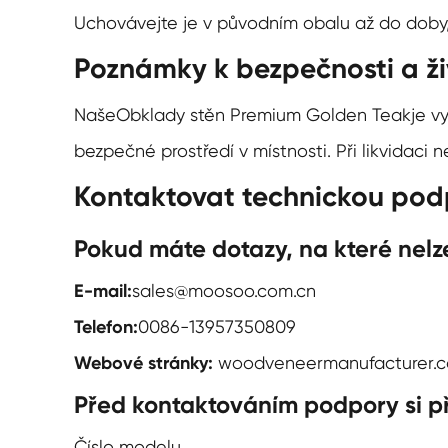
Uchovávejte je v původním obalu až do doby, 
Poznámky k bezpečnosti a ži
Naše
Obklady stěn Premium Golden Teak
je v
bezpečné prostředí v místnosti. Při likvidaci 
Kontaktovat technickou pod
Pokud máte dotazy, na které nelz
E-mail:
sales@moosoo.com.cn
Telefon:
0086-13957350809
Webové stránky:
woodveneermanufacturer.
Před kontaktováním podpory si př
Číslo modelu