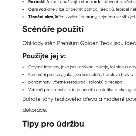
Řezání:
K řezání používejte standardní dřevoobráběcí ná
Oprava:
Panely lze připevnit pomocí hřebíků, lepidel ne
Těsnění okrajů:
Pro zvýšení ochrany, zejména ve vlhkých
Scénáře použití
Obklady stěn Premium Golden Teak jsou ideální
Použijte jej v:
Obytné interiéry, jako jsou obývací pokoje, ložnice a ob
Komerční prostory, jako jsou kanceláře, hotelové haly 
pohostinství včetně restaurací, salonků a recepcí
Veřejná prostranství, kde je prioritou estetika a ekolog
Bohaté tóny teakového dřeva a moderní pov
dekorace.
Tipy pro údržbu