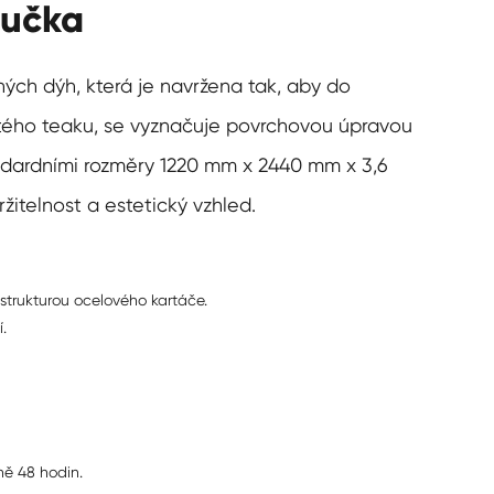
ručka
ných dýh, která je navržena tak, aby do
zlatého teaku, se vyznačuje povrchovou úpravou
andardními rozměry 1220 mm x 2440 mm x 3,6
itelnost a estetický vzhled.
strukturou ocelového kartáče.
.
éně 48 hodin.