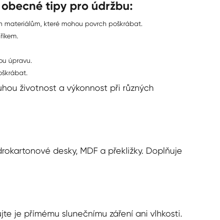
o obecné tipy pro údržbu:
m materiálům, které mohou povrch poškrábat.
říkem.
ou úpravu.
oškrábat.
uhou životnost a výkonnost při různých
drokartonové desky, MDF a překližky. Doplňuje
te je přímému slunečnímu záření ani vlhkosti.