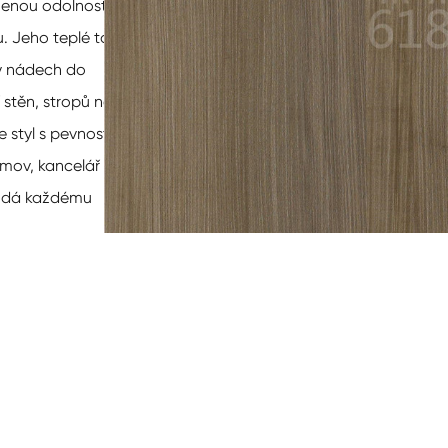
zenou odolnost, které
u. Jeho teplé tóny a
ký nádech do
í stěn, stropů nebo
 styl s pevností a
domov, kancelář nebo
dodá každému