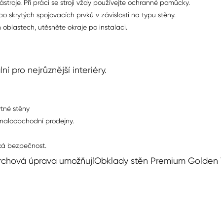
stroje. Při práci se stroji vždy používejte ochranné pomůcky.
bo skrytých spojovacích prvků v závislosti na typu stěny.
 oblastech, utěsněte okraje po instalaci.
 pro nejrůznější interiéry.
ytné stěny
a maloobchodní prodejny.
ická bezpečnost.
rchová úprava umožňují
Obklady stěn Premium Golden