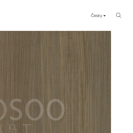

Česky