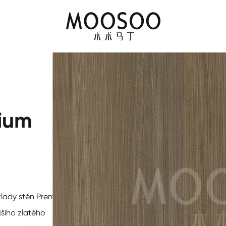
ium
lady stěn Premium
jšího zlatého