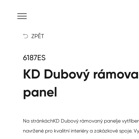
MENU
ZPĚT

6187ES
KD Dubový rámova
panel
Na stránkách
KD Dubový rámovaný panel
je vytříbe
navržené pro kvalitní interiéry a zakázkové spoje. 