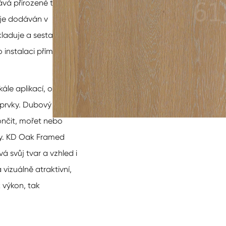
á přirozené teplo,
 je dodáván v
laduje a sestavuje,
ro instalaci přímo na
kále aplikací, od dveří
 prvky. Dubový
končit, mořet nebo
ory. KD Oak Framed
á svůj tvar a vzhled i
vizuálně atraktivní,
k výkon, tak