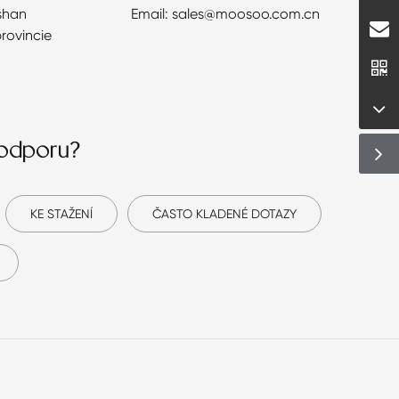
shan
Email: sales@moosoo.com.cn
provincie
podporu?
KE STAŽENÍ
ČASTO KLADENÉ DOTAZY