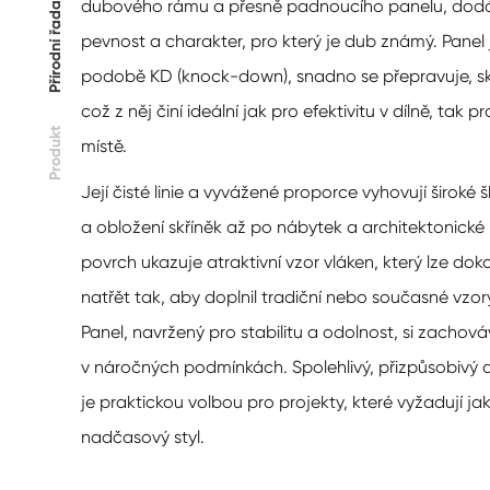
dubového rámu a přesně padnoucího panelu, dodáv
Přírodní řada
pevnost a charakter, pro který je dub známý. Panel
podobě KD (knock-down), snadno se přepravuje, sk
což z něj činí ideální jak pro efektivitu v dílně, tak p
Produkt
místě.
Její čisté linie a vyvážené proporce vyhovují široké š
a obložení skříněk až po nábytek a architektonické
povrch ukazuje atraktivní vzor vláken, který lze do
natřět tak, aby doplnil tradiční nebo současné vz
Panel, navržený pro stabilitu a odolnost, si zachováv
v náročných podmínkách. Spolehlivý, přizpůsobivý a 
je praktickou volbou pro projekty, které vyžadují ja
nadčasový styl.