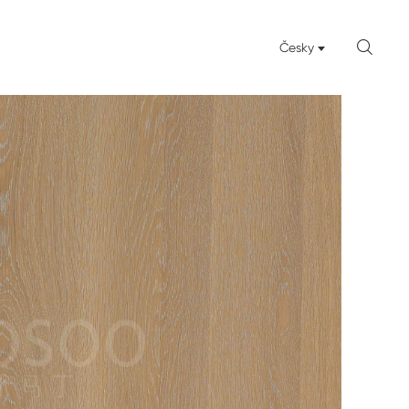

Česky