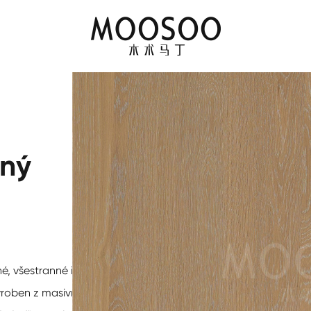
ný
né, všestranné řešení
Vyroben z masivního