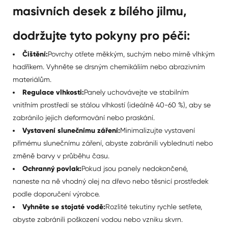
masivních desek z bílého jilmu,
dodržujte tyto pokyny pro péči:
Čištění:
Povrchy otřete měkkým, suchým nebo mírně vlhkým
hadříkem. Vyhněte se drsným chemikáliím nebo abrazivním
materiálům.
Regulace vlhkosti:
Panely uchovávejte ve stabilním
vnitřním prostředí se stálou vlhkostí (ideálně 40-60 %), aby se
zabránilo jejich deformování nebo praskání.
Vystavení slunečnímu záření:
Minimalizujte vystavení
přímému slunečnímu záření, abyste zabránili vyblednutí nebo
změně barvy v průběhu času.
Ochranný povlak:
Pokud jsou panely nedokončené,
naneste na ně vhodný olej na dřevo nebo těsnicí prostředek
podle doporučení výrobce.
Vyhněte se stojaté vodě:
Rozlité tekutiny rychle setřete,
abyste zabránili poškození vodou nebo vzniku skvrn.