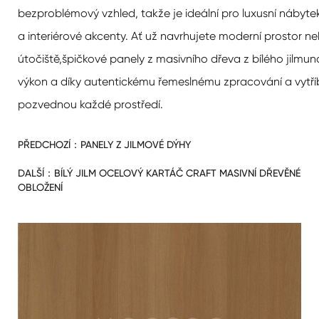
bezproblémový vzhled, takže je ideální pro luxusní nábyte
a interiérové akcenty. Ať už navrhujete moderní prostor neb
útočiště,
špičkové panely z masivního dřeva z bílého jilmu
na
výkon a díky autentickému řemeslnému zpracování a vytř
pozvednou každé prostředí.
PŘEDCHOZÍ：
PANELY Z JILMOVÉ DÝHY
DALŠÍ：
BÍLÝ JILM OCELOVÝ KARTÁČ CRAFT MASIVNÍ DŘEVĚNÉ
OBLOŽENÍ