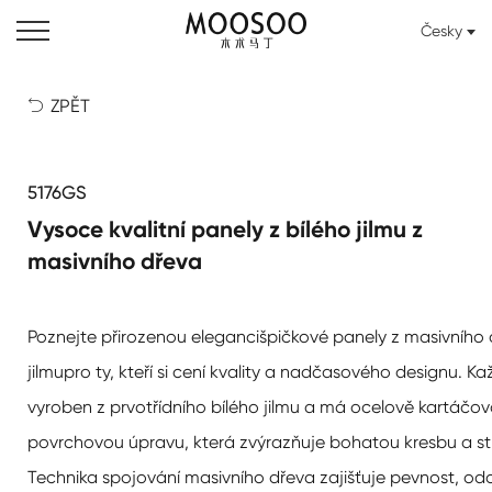
Česky
ZPĚT

5176GS
Vysoce kvalitní panely z bílého jilmu z
masivního dřeva
Poznejte přirozenou eleganci
špičkové panely z masivního 
jilmu
pro ty, kteří si cení kvality a nadčasového designu. Ka
vyroben z prvotřídního bílého jilmu a má ocelově kartáčo
povrchovou úpravu, která zvýrazňuje bohatou kresbu a st
Technika spojování masivního dřeva zajišťuje pevnost, od