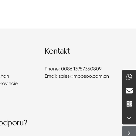
Kontakt
Phone: 0086 13957350809
shan
Email: sales@moosoo.com.cn
provincie
podporu?