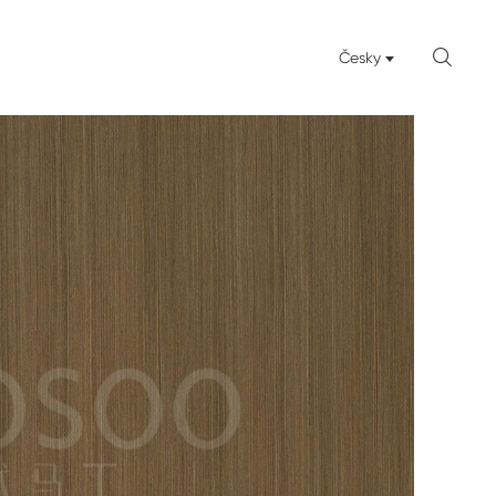

Česky