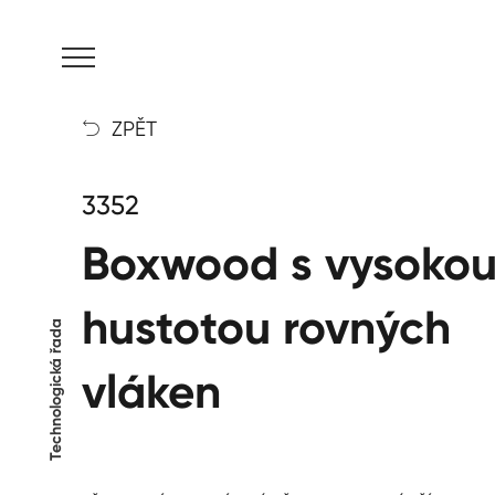
MENU
ZPĚT

3352
Boxwood s vysoko
hustotou rovných
Technologická řada
vláken