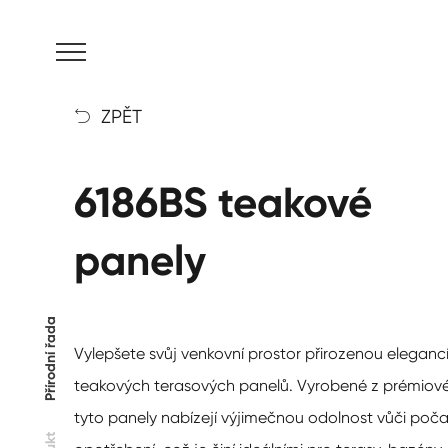
MENU
ZPĚT

6186BS teakové
panely
Přírodní řada
Vylepšete svůj venkovní prostor přirozenou elegancí
teakových terasových panelů. Vyrobené z prémiov
tyto panely nabízejí výjimečnou odolnost vůči počasí