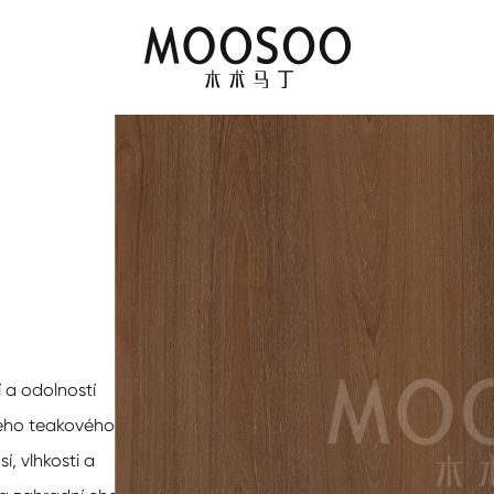
 a odolností
ého teakového dřeva,
, vlhkosti a