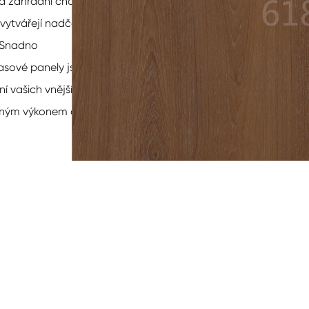
 a zahradní chodníky.
vytvářejí nadčasový,
. Snadno
asové panely jsou
í vašich vnějších
nečným výkonem a