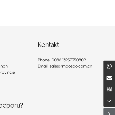
Kontakt
Phone: 0086 13957350809
shan
Email: sales@moosoo.com.cn
provincie
podporu?