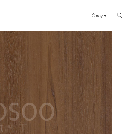

Česky