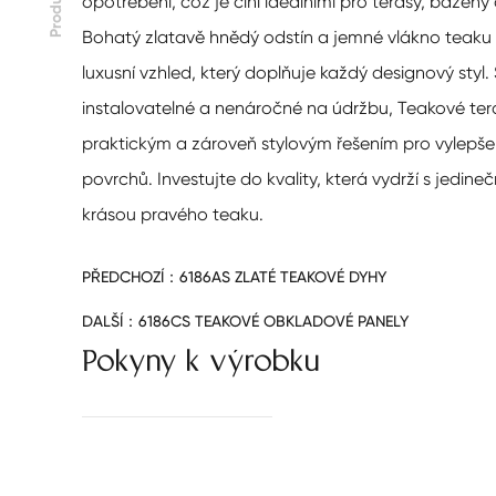
Produkt
opotřebení, což je činí ideálními pro terasy, bazény
Bohatý zlatavě hnědý odstín a jemné vlákno teaku 
luxusní vzhled, který doplňuje každý designový styl
instalovatelné a nenáročné na údržbu, Teakové ter
praktickým a zároveň stylovým řešením pro vylepšen
povrchů. Investujte do kvality, která vydrží s jedi
krásou pravého teaku.
PŘEDCHOZÍ：
6186AS ZLATÉ TEAKOVÉ DYHY
DALŠÍ：
6186CS TEAKOVÉ OBKLADOVÉ PANELY
Pokyny k výrobku